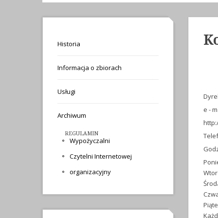
K
Historia
Informacja o zbiorach
Usługi
Dyre
e - m
Archiwum
http
REGULAMIN
Telef
Wypożyczalni
Godz
Czytelni Internetowej
Poni
organizacyjny
Wtor
Środ
Czwa
Piąte
Każd