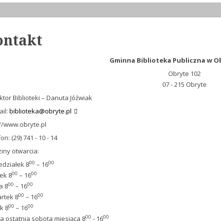
ontakt
Gminna Biblioteka Publiczna w 
Obryte 102
07 - 215 Obryte
ktor Biblioteki – Danuta Jóźwiak
ail:
biblioteka@obryte.pl
://www.obryte.pl
on: (29) 741 - 10 - 14
iny otwarcia:
00
00
edziałek 8
– 16
00
00
ek 8
– 16
00
00
a 8
– 16
00
00
rtek 8
– 16
00
00
k 8
– 16
00
00
a ostatnia sobota miesiąca 8
- 16