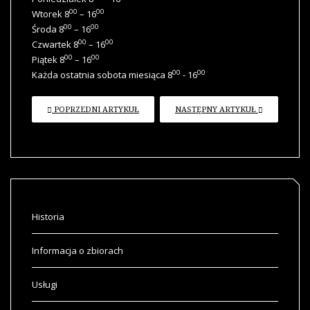
00
00
Wtorek 8
– 16
00
00
Środa 8
– 16
00
00
Czwartek 8
– 16
00
00
Piątek 8
– 16
00
00
Każda ostatnia sobota miesiąca 8
- 16
POPRZEDNI ARTYKUŁ
NASTĘPNY ARTYKUŁ
Historia
Informacja o zbiorach
Usługi