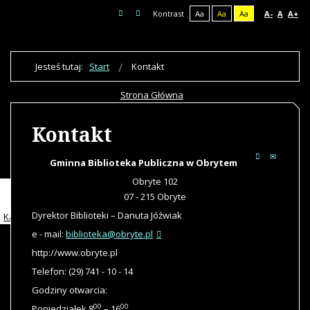
Kontrast
Aa
Aa
Aa
A-
A
A+
Jesteś tutaj:
Start
Kontakt
Strona Główna
PBP im. J. Lelewela
Galeria
Kontakt
Kontakt
Deklaracja dostępności
Gminna Biblioteka Publiczna w Obrytem
Katalogi
Obryte 102
Katalog biblioteki
07 - 215 Obryte
Katalog centralny powiatu
Dyrektor Biblioteki – Danuta Jóźwiak
Katalog biblioteki wojewódzkiej
e - mail:
biblioteka@obryte.pl
http://www.obryte.pl
Telefon: (29) 741 - 10 - 14
Godziny otwarcia:
00
00
Poniedziałek 8
– 16