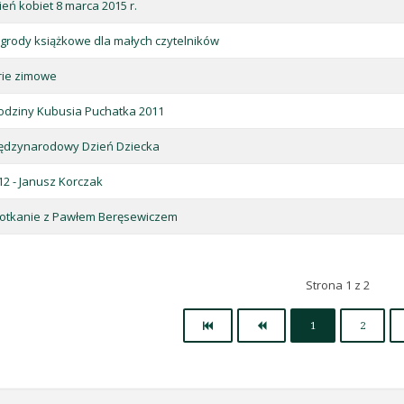
ień kobiet 8 marca 2015 r.
grody książkowe dla małych czytelników
rie zimowe
odziny Kubusia Puchatka 2011
ędzynarodowy Dzień Dziecka
12 - Janusz Korczak
otkanie z Pawłem Beręsewiczem
Strona 1 z 2
1
2