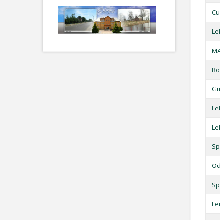
Cu
Le
MA
Ro
Gm
Le
Le
Sp
Od
Sp
Fe