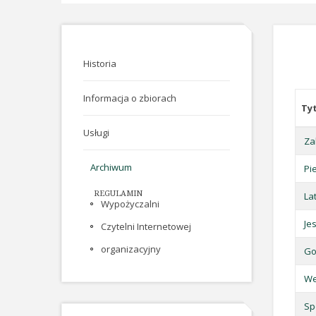
Historia
Informacja o zbiorach
Ty
Usługi
Za
Archiwum
Pi
REGULAMIN
La
Wypożyczalni
Je
Czytelni Internetowej
organizacyjny
Go
We
Sp