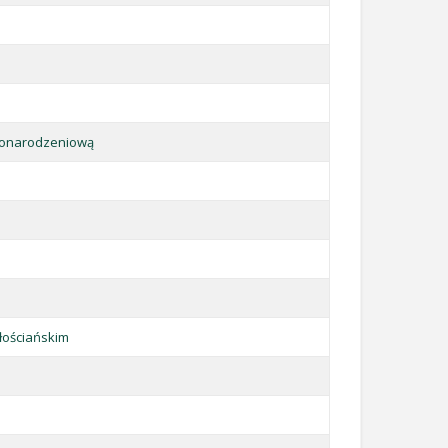
ożonarodzeniową
łościańskim