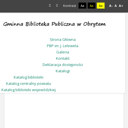
Kontrast
Aa
Aa
Aa
A-
A
A+
Jesteś tutaj:
Start
Galeria
Strona Główna
PBP im. J. Lelewela
Galeria
Kontakt
Deklaracja dostępności
Katalogi
Katalog biblioteki
Katalog centralny powiatu
Katalog biblioteki wojewódzkiej