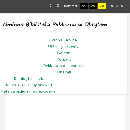
Kontrast
Aa
Aa
Aa
A-
A
A+
Jesteś tutaj:
Start
Galeria
Strona Główna
PBP im. J. Lelewela
Galeria
Kontakt
Deklaracja dostępności
Katalogi
Katalog biblioteki
Katalog centralny powiatu
Katalog biblioteki wojewódzkiej