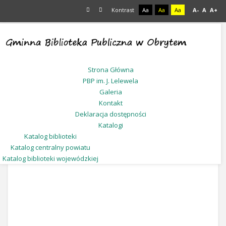
Kontrast
Aa
Aa
Aa
A-
A
A+
Jesteś tutaj:
Start
Galeria
Strona Główna
PBP im. J. Lelewela
Galeria
Kontakt
Deklaracja dostępności
Katalogi
Katalog biblioteki
Katalog centralny powiatu
Katalog biblioteki wojewódzkiej